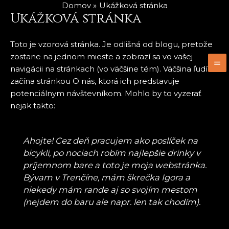
Preskočiť
Domov
Ukážková stránka
M
Ukážková stránka
na
M
obsah
Toto je vzorová stránka. Je odlišná od blogu, pretože
zostane na jednom mieste a zobrazí sa vo vašej
navigácii na stránkach (vo väčšine tém). Väčšina ľudí
začína stránkou O nás, ktorá ich predstavuje
potenciálnym návštevníkom. Mohlo by to vyzerať
nejak takto:
Ahojte! Cez deň pracujem ako poslíček na
bicykli, po nociach robím najlepšie drinky v
príjemnom bare a toto je moja webstránka.
Bývam v Trenčíne, mám škrečka Igora a
niekedy mám rande aj so svojím mestom
(nejdem do baru ale napr. len tak chodím).