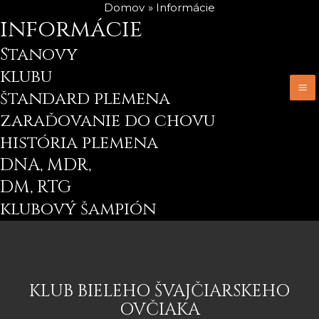
Preskočiť
Domov
Informácie
M
informácie
na
M
obsah
Stanovy
klubu
štandard plemena
zaraďovanie do chovu
história plemena
DNA, MDR,
DM, RTG
klubový šampión
KLUB BIELEHO ŠVAJČIARSKEHO
OVČIAKA