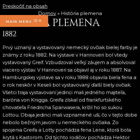
Preskočiť na obsah
Domov
História plemena
HISTÓRIA PLEMENA
MAIN MENU
1882
Prvý uznaný a vystavovaný nemecký ovčiak bielej farby je
známy z roku 1882. Na výstave v Hannoveri bol vtedy
vystavovaný Greif. Vzbudzoval veľký záujem a absolvoval
viacero výstav. V Hannoveri sa objavil aj v roku 1887. Na
Hamburgskej výstave sa v roku 1888 objavila biela fena a
o rok neskôr v Keseli bol vystavovaný ďalší biely ovčiak.
Všetci traja vystavovaní jedinci mali jedného majiteľa,
baróna von Knigga. Greifa získal od frankfurtského
chovateľa Friedricha Sparwasera, krížil ho so sukou
Lottou. Obaja jedinci mali vzpriamené uši, čo v tejto dobe
nebolo bežným javom u nemeckého ovčiaka. Zo
spojenia Greifa a Lotty pochádza fena Lene, ktorá bola
krytá s Kastorom. Od týchto rodičov pochádza Hektor