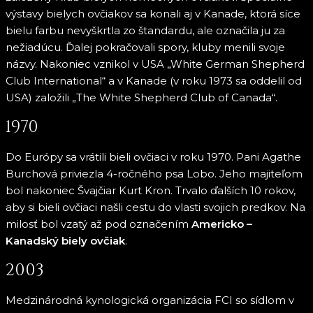
výstavy bielych ovčiakov sa konali aj v Kanade, ktorá síce
bielu farbu nevyškrtla zo štandardu, ale označila ju za
nežiadúcu. Ďalej pokračovali spory, kluby menili svoje
názvy. Nakoniec vznikol v USA „White German Shepherd
Club International“ a v Kanade (v roku 1973 sa oddelil od
USA) založili „The White Shepherd Club of Canada“.
1970
Do Európy sa vrátili bieli ovčiaci v roku 1970. Pani Agathe
Burchová priviezla 4-ročného psa Lobo. Jeho majiteľom
bol nakoniec Švajčiar Kurt Kron. Trvalo ďalších 10 rokov,
aby si bieli ovčiaci našli cestu do vlasti svojich predkov. Na
milosť bol vzatý až pod označením
Americko –
Kanadský biely ovčiak
.
2003
Medzinárodná kynologická organizácia FCI so sídlom v