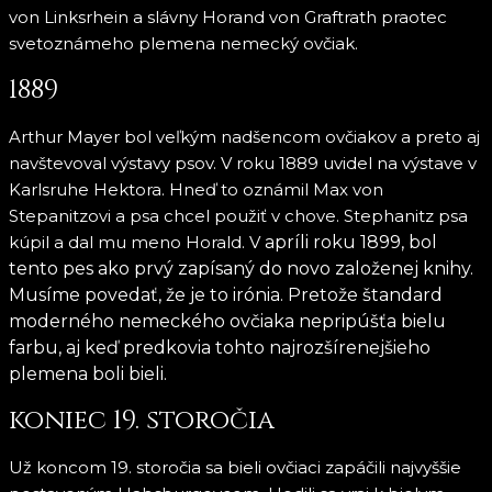
von Linksrhein a slávny Horand von Graftrath praotec
svetoznámeho plemena nemecký ovčiak.
1889
Arthur Mayer bol veľkým nadšencom ovčiakov a preto aj
navštevoval výstavy psov. V roku 1889 uvidel na výstave v
Karlsruhe Hektora. Hneď to oznámil Max von
Stepanitzovi a psa chcel použiť v chove. Stephanitz psa
kúpil a dal mu meno Horald. V
apríli
roku 1899, bol
tento pes ako prvý zapísaný do novo založenej knihy.
Musíme povedať, že je to irónia. Pretože štandard
moderného nemeckého ovčiaka nepripúšťa bielu
farbu, aj keď predkovia tohto najrozšírenejšieho
plemena boli bieli.
koniec 19. storočia
Už koncom 19. storočia sa bieli ovčiaci zapáčili najvyššie