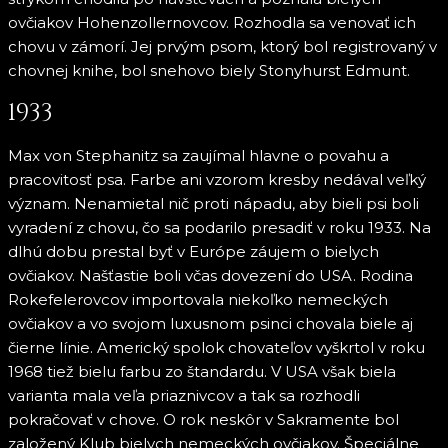
ovčiakov Hohenzollernovcov. Rozhodla sa venovať ich
chovu v zámorí. Jej prvým psom, ktorý bol registrovaný v
chovnej knihe, bol snehovo biely Stonyhurst Edmunt.
1933
Max von Stephanitz sa zaujímal hlavne o povahu a
pracovitosť psa. Farbe ani vzorom kresby nedával veľký
význam. Nenamietal nič proti nápadu, aby bieli psi boli
vyradení z chovu, čo sa podarilo presadiť v roku 1933. Na
dlhú dobu prestal byť v Európe záujem o bielych
ovčiakov. Našťastie boli včas dovezení do USA. Rodina
Rokefelerovcov importovala niekoľko nemeckých
ovčiakov a vo svojom luxusnom psinci chovala biele aj
čierne línie. Americký spolok chovateľov vyškrtol v roku
1968 tiež bielu farbu zo štandardu. V USA však biela
varianta mala veľa priaznivcov a tak sa rozhodli
pokračovať v chove. O rok neskôr v Sakramente bol
založený Klub bielych nemeckých ovčiakov. Špeciálne