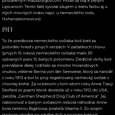
postaveným Habsburgovcom. Hodili sa vraj k bielym
Lipicanom. Tento fakt vyvolal záujem o bielu farbu aj u
iných mocných rodov napr. u nemeckého rodu
Hohenzelornovcov)
1913
To že predkovia nemeckého ovčiaka boli bieli sa
potvrdilo hneď v prvých verziách. V začiatkoch chovu
(prvých 15 rokov) nemeckého ovčiaka malo 30
vybraných psov 15 bielych potomkov. Dedičné vlohy boli
prenášane ďalej. Udržalo sa mnoho Horandových
vnukov, vrátene Berna von der Seewiese, ktorý sa narodil
v roku 1913 a bol to prvý registrovaný nemecký ovčiak v
chovnej knihe. Za oceánom v tom istom roku Anne Tracy
Skofied zo psami ktoré doviezla už v roku 1912 do USA,
založila „German Shepherd Dog Club of America“. Jej
náklonnosť k bielym ovčiakom nebola náhodná. Anne
bola neterou Bigelowa, priateľa Viliama II. Zo svojim
strýkom chodila po návštevách a poznala bielych