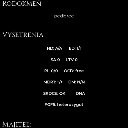
Rodokmeň:
pedigree
Vyšetrenia:
HD:
A/A
ED:
1/1
SA 0 LTV 0
PL 0/0 OCD:
free
MDR1:
+/+
DM:
N/N
SRDCE: OK DNA
FGF5: heterozygot
Majiteľ: