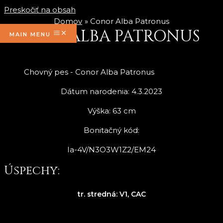
Preskočiť na obsah
Domov
Conor Alba Patronus
CONOR ALBA PATRONUS
MAIN MENU
Chovný pes - Conor Alba Patronus
Dátum narodenia: 4.3.2023
Výška: 63 cm
Bonitačný kód:
Ia-4V/N3O3W1Z2/EM24
Úspechy:
tr. stredná: V1, CAC